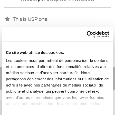
This is USP one
This is USP two
This is USP three
Ce site web utilise des cookies.
Les cookies nous permettent de personnaliser le contenu
et les annonces, d'offrir des fonctionnalités relatives aux
médias sociaux et d'analyser notre trafic. Nous
Contact page 3
partageons également des informations sur l'utilisation de
notre site avec nos partenaires de médias sociaux, de
publicité et d'analyse, qui peuvent combiner celles-ci
avec d'autres informations que vous leur avez fournies
ou qu'ils ont collectées lors de votre utilisation de leurs
services.
INSERT H2 TITLE [4/5] WORDS